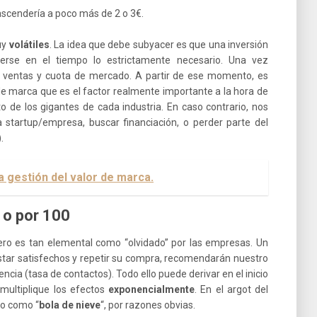
 ascendería a poco más de 2 o 3€.
muy
volátiles
. La idea que debe subyacer es que una inversión
erse en el tiempo lo estrictamente necesario. Una vez
ventas y cuota de mercado. A partir de ese momento, es
de marca que es el factor realmente importante a la hora de
to de los gigantes de cada industria. En caso contrario, nos
startup/empresa, buscar financiación, o perder parte del
).
la gestión del valor de marca.
, o por 100
ro es tan elemental como “olvidado” por las empresas. Un
estar satisfechos y repetir su compra, recomendarán nuestro
encia (tasa de contactos). Todo ello puede derivar en el inicio
multiplique los efectos
exponencialmente
. En el argot del
to como “
bola de nieve
“, por razones obvias.