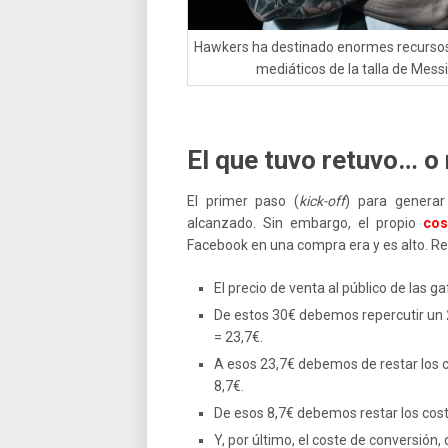
Hawkers ha destinado enormes recursos 
mediáticos de la talla de Mes
El que tuvo retuvo… o
El primer paso (
kick-off
) para generar
alcanzado. Sin embargo, el propio
cos
Facebook en una compra era y es alto. Re
El precio de venta al público de las g
De estos 30€ debemos repercutir un
= 23,7€.
A esos 23,7€ debemos de restar los c
8,7€.
De esos 8,7€ debemos restar los cos
Y, por último, el coste de conversión,