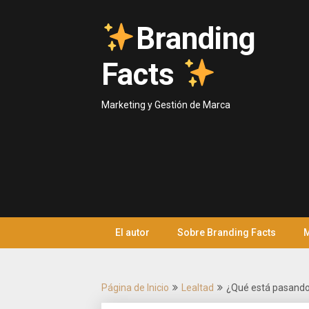
Saltar
al
Branding
contenido
Facts
Marketing y Gestión de Marca
El autor
Sobre Branding Facts
M
Página de Inicio
Lealtad
¿Qué está pasand